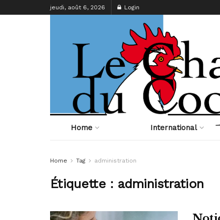
jeudi, août 6, 2026
Login
Home
International
Home
Tag
administration
Étiquette :
administration
Noti