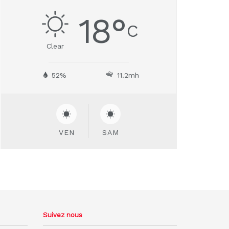
18
°
C
Clear
52%
11.2mh
VEN
SAM
Suivez nous