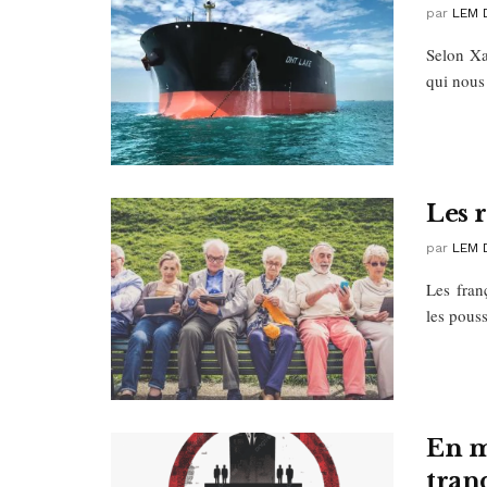
par
LEM 
Selon Xav
qui nous 
Les r
par
LEM 
Les fran
les pouss
En m
tranq