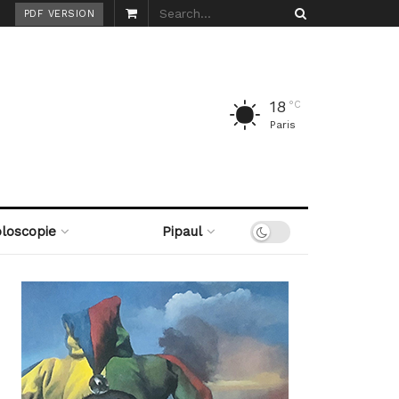
PDF VERSION
18
°C
Paris
loscopie
Pipaul