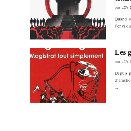
par
LEM 
Quand on
l’envi qu
Les 
par
LEM 
Depuis p
d’amélior
...