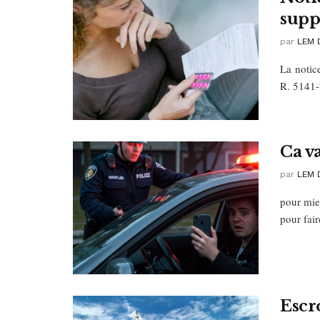
supp
par
LEM 
La notic
R. 5141-7
Ca v
par
LEM 
pour mie
pour fai
Escr